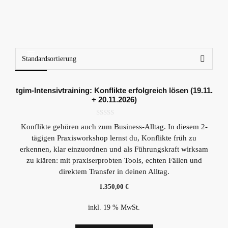
Menü
tgim-Intensivtraining: Konflikte erfolgreich lösen (19.11.
+ 20.11.2026)
0
Konflikte gehören auch zum Business-Alltag. In diesem 2-
v
o
tägigen Praxisworkshop lernst du, Konflikte früh zu
n
5
erkennen, klar einzuordnen und als Führungskraft wirksam
zu klären: mit praxiserprobten Tools, echten Fällen und
direktem Transfer in deinen Alltag.
1.350,00
€
inkl. 19 % MwSt.